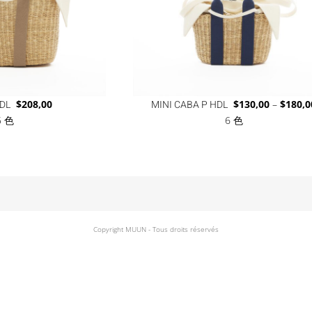
DL
$
208,00
MINI CABA P HDL
$
130,00
–
$
180,0
5 色
6 色
Copyright MUUN - Tous droits réservés