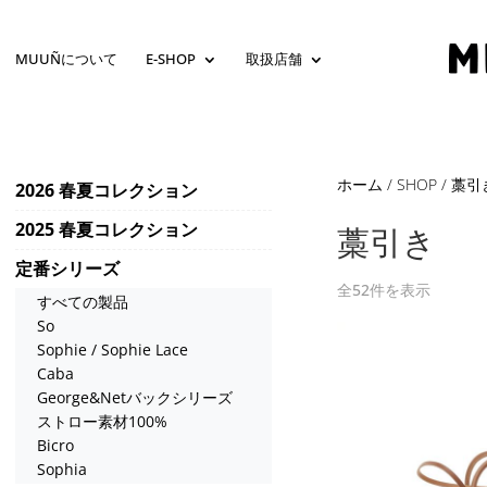
MUUÑについて
E-SHOP
取扱店舗
ホーム
/
SHOP
/ 藁引
2026 春夏コレクション
2025 春夏コレクション
藁引き
定番シリーズ
全52件を表示
すべての製品
So
Sophie / Sophie Lace
Caba
George&Netバックシリーズ
ストロー素材100%
Bicro
Sophia