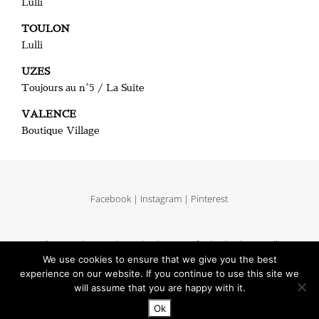
Lulli
TOULON
Lulli
UZES
Toujours au n°5 / La Suite
VALENCE
Boutique Village
Facebook
|
Instagram
|
Pinterest
Delivery and return
|
Legales
|
Terms of sales
|
Privacy Policy
We use cookies to ensure that we give you the best
|
Site map
experience on our website. If you continue to use this site we
will assume that you are happy with it.
Ok
Copyright MUUN - Tous droits réservés