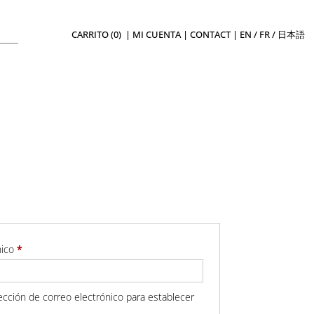
CARRITO (0)
|
MI CUENTA
|
CONTACT
|
EN
/
FR
/
日本語
Obligatorio
nico
*
rección de correo electrónico para establecer