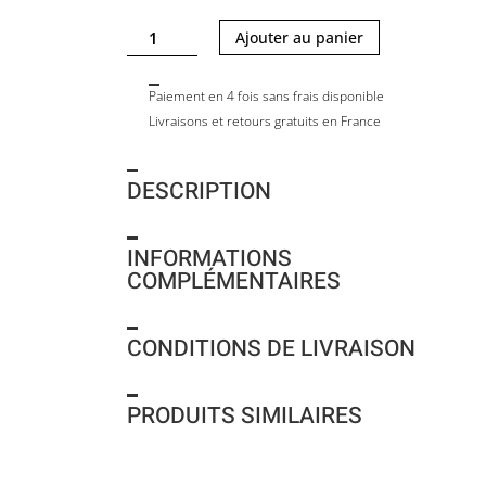
quantité
Ajouter au panier
de
GREG
Paiement en 4 fois sans frais disponible
M
Livraisons et retours gratuits en France
-
STRIPE
DESCRIPTION
INFORMATIONS
COMPLÉMENTAIRES
CONDITIONS DE LIVRAISON
PRODUITS SIMILAIRES