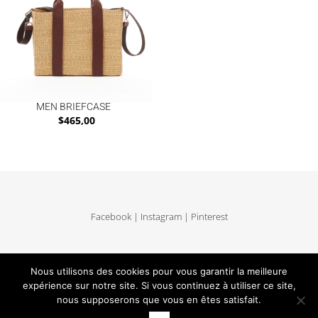
MEN BRIEFCASE
$
465,00
Facebook
|
Instagram
|
Pinterest
Livraison et retours
|
Mentions légales
|
CGV
|
Confidentialité
|
Plan du site
Nous utilisons des cookies pour vous garantir la meilleure
expérience sur notre site. Si vous continuez à utiliser ce site,
nous supposerons que vous en êtes satisfait.