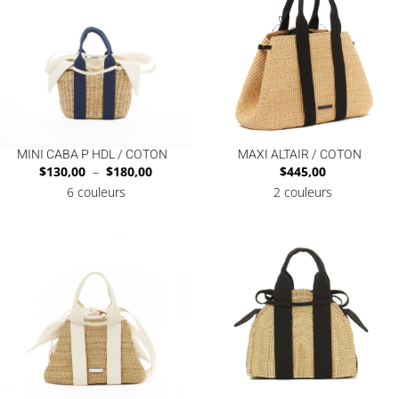
MINI CABA P HDL / COTON
MAXI ALTAIR / COTON
Plage
$
130,00
–
$
180,00
$
445,00
de
6 couleurs
2 couleurs
prix :
$130,00
à
$180,00