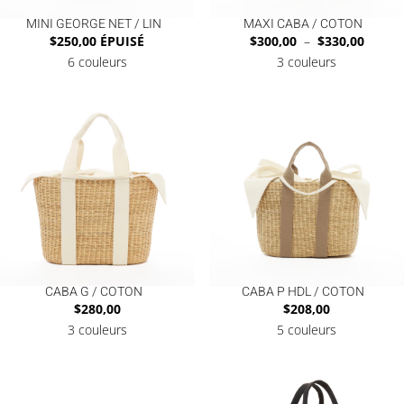
MINI GEORGE NET / LIN
MAXI CABA / COTON
Plage
$
250,00
ÉPUISÉ
$
300,00
–
$
330,00
de
6 couleurs
3 couleurs
prix :
$300,0
à
$330,0
CABA G / COTON
CABA P HDL / COTON
$
280,00
$
208,00
3 couleurs
5 couleurs