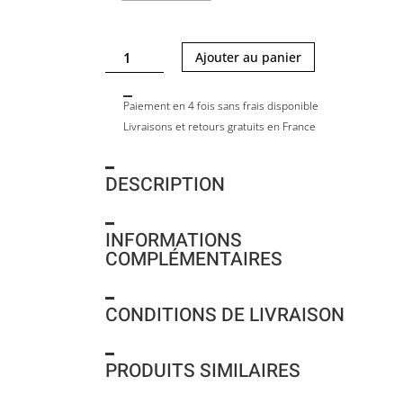
quantité
Ajouter au panier
de
PENSIL
Paiement en 4 fois sans frais disponible
POT
Livraisons et retours gratuits en France
-
BICOLOR
-
DESCRIPTION
BLACK
HDL
INFORMATIONS
COMPLÉMENTAIRES
CONDITIONS DE LIVRAISON
PRODUITS SIMILAIRES