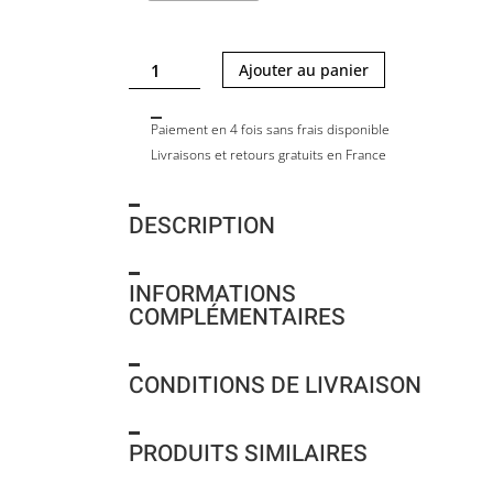
quantité
Ajouter au panier
de
APERITIF
Paiement en 4 fois sans frais disponible
PLATE
Livraisons et retours gratuits en France
-
BICOLOR
DESCRIPTION
INFORMATIONS
COMPLÉMENTAIRES
CONDITIONS DE LIVRAISON
PRODUITS SIMILAIRES