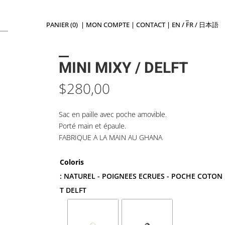
PANIER (0)
|
MON COMPTE
|
CONTACT
|
EN
/
FR
/
日本語
MINI MIXY / DELFT
$
280,00
Sac en paille avec poche amovible.
Porté main et épaule.
FABRIQUE A LA MAIN AU GHANA
Coloris
: NATUREL - POIGNEES ECRUES - POCHE COTON
T DELFT