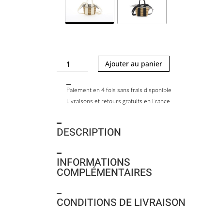
quantité
Ajouter au panier
de
MINI
Paiement en 4 fois sans frais disponible
MIXY
Livraisons et retours gratuits en France
/
DELFT
DESCRIPTION
INFORMATIONS
COMPLÉMENTAIRES
CONDITIONS DE LIVRAISON