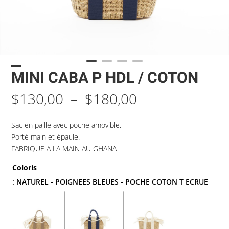
MINI CABA P HDL / COTON
Plage
$
130,00
–
$
180,00
de
prix :
Sac en paille avec poche amovible.
$130,00
Porté main et épaule.
à
FABRIQUE A LA MAIN AU GHANA
$180,00
Coloris
: NATUREL - POIGNEES BLEUES - POCHE COTON T ECRUE