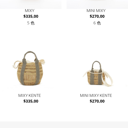
MIXY
MINI MIXY
$
335,00
$
270,00
5 色
6 色
MIXY KENTE
MINI MIXY KENTE
$
335,00
$
270,00