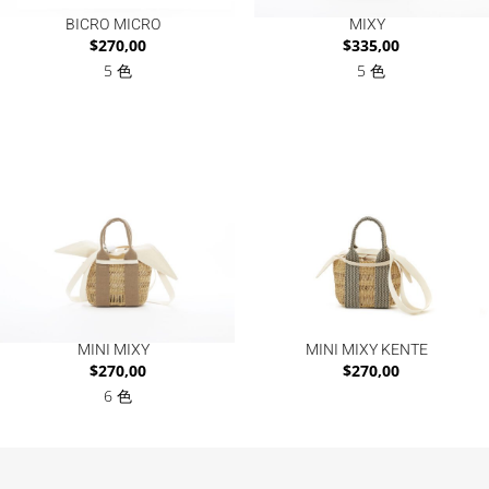
BICRO MICRO
MIXY
$
270,00
$
335,00
5 色
5 色
MINI MIXY
MINI MIXY KENTE
$
270,00
$
270,00
6 色