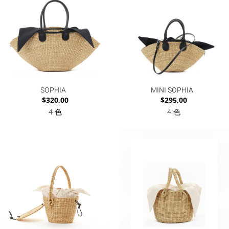
$180,00
SOPHIA
MINI SOPHIA
$
320,00
$
295,00
4 色
4 色