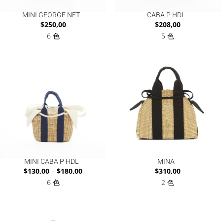
MINI GEORGE NET
CABA P HDL
$
250,00
$
208,00
6 色
5 色
MINI CABA P HDL
MINA
価
$
130,00
–
$
180,00
$
310,00
格
6 色
2 色
帯:
$130,00
–