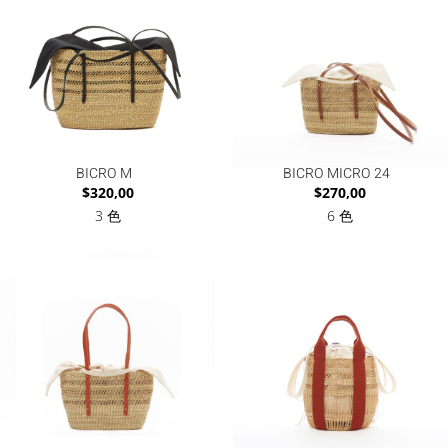
BICRO M
BICRO MICRO 24
$
320,00
$
270,00
3 色
6 色