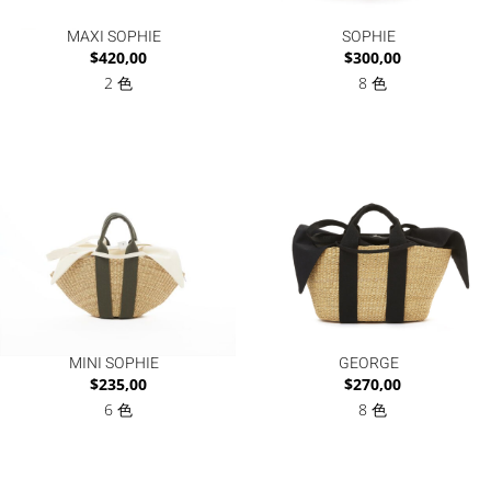
MAXI SOPHIE
SOPHIE
$
420,00
$
300,00
2 色
8 色
MINI SOPHIE
GEORGE
$
235,00
$
270,00
6 色
8 色