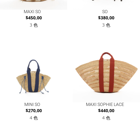
MAXI SO
SO
$
450,00
$
380,00
3 色
3 色
MINI SO
MAXI SOPHIE LACE
$
270,00
$
440,00
4 色
4 色