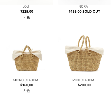
LOU
NORA
$
225,00
$
155,00
SOLD OUT
2 色
MICRO CLAUDIA
MINI CLAUDIA
$
160,00
$
200,00
3 色