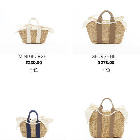
MINI GEORGE
GEORGE NET
$
230,00
$
275,00
8 色
7 色