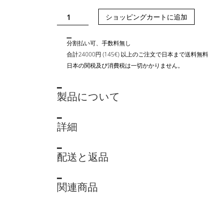
POT
ショッピングカートに追加
S
-
分割払い可、手数料無し
NATURAL
合計24000円 (145€) 以上のご注文で日本まで送料無料
個
日本の関税及び消費税は一切かかりません。
製品について
詳細
配送と返品
関連商品