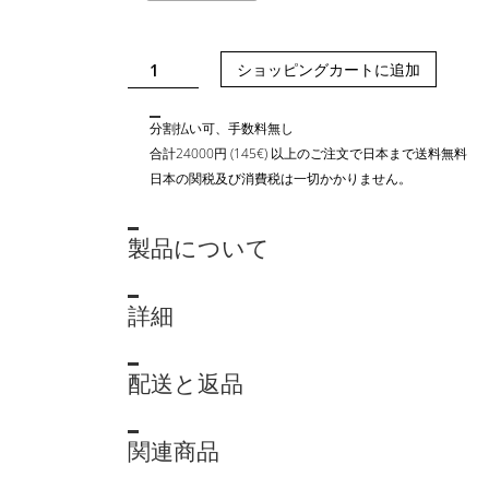
ROUND
ショッピングカートに追加
BOX
M
分割払い可、手数料無し
-
合計24000円 (145€) 以上のご注文で日本まで送料無料
BICOLOR
日本の関税及び消費税は一切かかりません。
個
製品について
詳細
配送と返品
関連商品