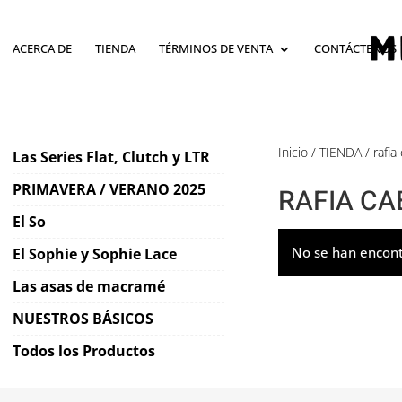
ACERCA DE
TIENDA
TÉRMINOS DE VENTA
CONTÁCTENOS
Inicio
/
TIENDA
/ rafia
Las Series Flat, Clutch y LTR
PRIMAVERA / VERANO 2025
RAFIA CA
El So
No se han encont
El Sophie y Sophie Lace
Las asas de macramé
NUESTROS BÁSICOS
Todos los Productos