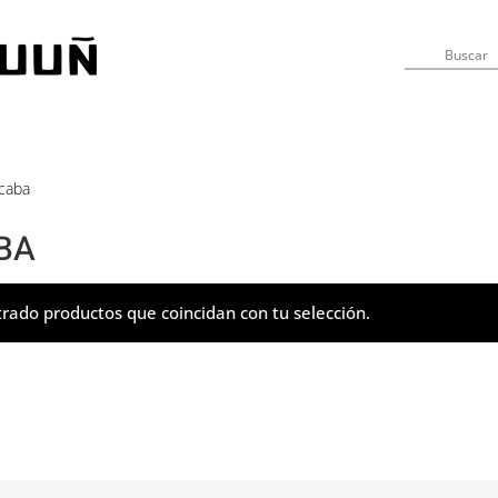
 caba
BA
rado productos que coincidan con tu selección.